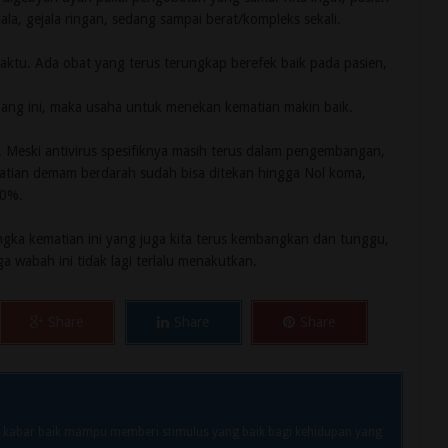
jala, gejala ringan, sedang sampai berat/kompleks sekali.
ktu. Ada obat yang terus terungkap berefek baik pada pasien,
ng ini, maka usaha untuk menekan kematian makin baik.
Meski antivirus spesifiknya masih terus dalam pengembangan,
atian demam berdarah sudah bisa ditekan hingga Nol koma,
30%.
gka kematian ini yang juga kita terus kembangkan dan tunggu,
 wabah ini tidak lagi terlalu menakutkan.
Share
Share
Share
 kabar baik mampu memberi stimulus yang baik bagi kehidupan yang