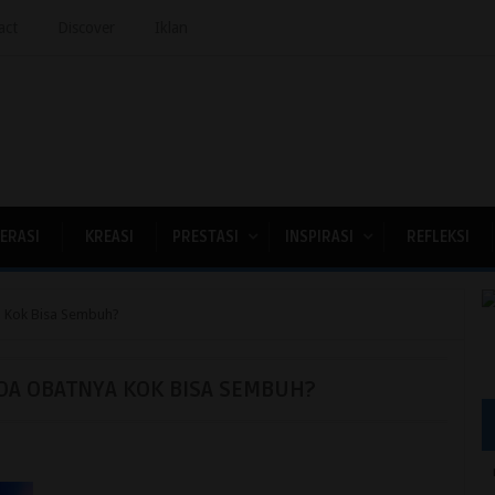
act
Discover
Iklan
TERASI
KREASI
PRESTASI
INSPIRASI
REFLEKSI
 Kok Bisa Sembuh?
DA OBATNYA KOK BISA SEMBUH?