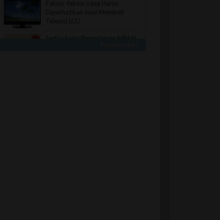
Faktor-faktor yang Harus
Diperhatikan Saat Membeli
Televisi LCD
Serba-Serbi Pengalaman MPASI
Pertama Para Bunda
Plester Tahan Air untuk
Pertolongan Pertama
Inilah 4 Jenis Genset yang Paling
Banyak Digunakan di Indonesia
Pilihan Deodorant Pria yang
Tidak Membekas pada Pakaian
Inilah Alasan Memilih Situs Jual
Beli Rumah Terbaik Saat ini,
https://www.btnproperti.co.id
Pentingnya Memastikan