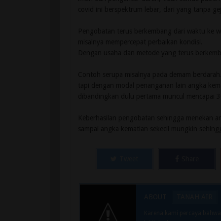
covid ini berspektrum lebar, dari yang tanpa ge
Pengobatan terus berkembang dari waktu ke wa
misalnya mempercepat perbaikan kondisi.
Dengan usaha dan metode yang terus berkemba
Contoh serupa misalnya pada demam berdarah. 
tapi dengan modal penanganan lain angka kem
dibandingkan dulu pertama muncul mencapai 
Keberhasilan pengobatan sehingga menekan an
sampai angka kematian sekecil mungkin sehingga
Tweet
Share
ABOUT
TANAH AIR
Karena kami percaya bahwa