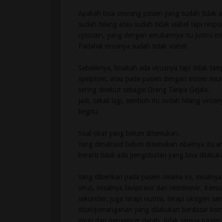
Apakah bisa seorang pasien yang sudah tidak ak
sudah hilang atau sudah tidak viabel tapi res
cytocain, yang dengan amukannya itu justru m
Padahal virusnya sudah tidak viabel.
Sebaliknya, bisakah ada virusnya tapi tidak tam
symptom, atau pada pasien dengan sistem imun
sering disebut sebagai Orang Tanpa Gejala.
Jadi, sekali lagi, sembuh itu sudah hilang viru
begitu.
Soal obat yang belum ditemukan.
Yang dimaksud belum ditemukan obatnya itu art
berarti tidak ada pengobatan yang bisa dilakuk
Yang diberikan pada pasien selama ini, misaln
virus, misalnya favipiravir dan remdesivir. Kem
sekunder, juga terapi nutrisi, terapi oksigen s
obat/penanganan yang dilakukan berdasar kompl
imun dan pengencer darah, tidak semua pasien