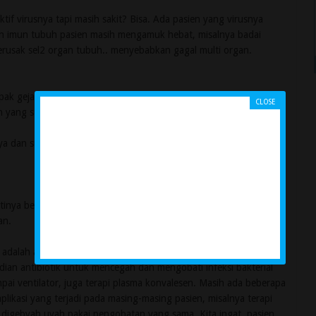
tif virusnya tapi masih sakit? Bisa. Ada pasien yang virusnya
pon imun tubuh pasien masih mengamuk hebat, misalnya badai
erusak sel2 organ tubuh.. menyebabkan gagal multi organ.
pak gejala sakitnya? Bisa, misalnya pada masa inkubasi pre-
 yang sudah mengalahkan virus sebelum muncul gejala. Ini yang
snya dan sudah tidak ada gejala/tanda sakitnya. Sederhananya
inya belum ditemukan antivirus spesifik covid-19, tapi bukan
an.
ya adalah antivirus yang sudah ada untuk menghambat reproduksi
udian antibiotik untuk mencegah dan mengobati infeksi bakterial
ampai ventilator, juga terapi plasma konvalesen. Masih ada beberapa
ikasi yang terjadi pada masing-masing pasien, misalnya terapi
 digebyah uyah pakai pengobatan yang sama. Kita ingat, pasien