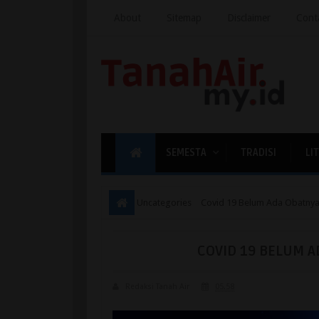
About
Sitemap
Disclaimer
Cont
SEMESTA
TRADISI
LI
Uncategories
Covid 19 Belum Ada Obatnya
COVID 19 BELUM A
Redaksi Tanah Air
05.58