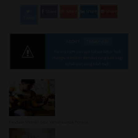
Share
Share
Share
Share
Tweet
ABOUT
TANAH AIR
Karena kami percaya bahwa kabar baik
mampu memberi stimulus yang baik bagi
kehidupan yang lebih baik.
Panduan Memilih Gitar Yamaha untuk Pemula