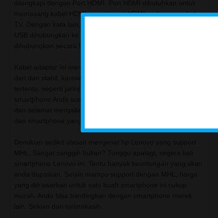
dilengkapi dengan Port HDMI. Port HDMI dibutuhkan untuk
memasang kabel HDMI menuju port HDMI pada perangkat
TV. Dengan kata lain, kabel adaptor yang berbentuk port
USB dihubungkan ke handphone, sedangkan port HDMi
dihubungkan secara langsung ke Televisi.
Kabel adaptor ini memungkinkan adanya koneksi yang cepat
dan dan stabil, karena tidak perlu menggunakan jaringan
tertentu, seperti jaringan internet. Tahapan terakhir ,
smartphone Anda sudah siap menyajikan dan menampilkan
dan selamat menyaksikan performa multimedia, audio, video
dari smartphone yang Anda miliki.
Demikian sedikit ulasan mengenai hp Lenovo yang support
MHL. Sangat canggih bukan? Tunggu apalagi, segera beli
smartphone Lenovo ini. Tentu banyak keuntungan yang akan
anda dapatkan. Selain mampu support dengan MHL, harga
yang ditrawarkan untuk satu buah smartphone ini cukup
murah. Anda bisa bandingkan dengan smartphone merek
lain. Sekian dan terimakasih.