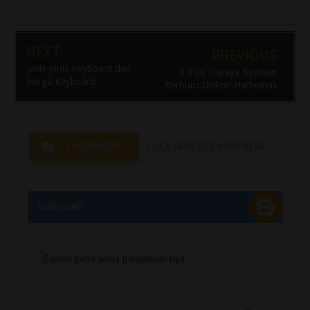
NEXT
PREVIOUS
Jenis-Jenis Keyboard dan
5 Tips Supaya Nyaman
Harga Keyboard
Berburu Diskon Harbolnas
1 KOMENTAR:
CLICK HERE FOR KOMENTAR
Unknown
Gajebo judul sama penjelasan nya