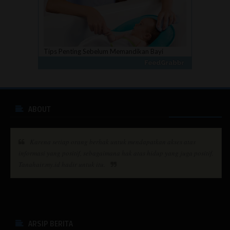
Tips Penting Sebelum Memandikan Bayi
ABOUT
Sunblock Aman untuk Anak
Karena setiap orang berhak untuk mendapatkan akses atas
informasi yang positif, sebagaimana hak atas hidup yang juga positif.
Tanahair.my.id hadir untuk itu.
Faktor-faktor yang Harus Diperhatikan Saat
Membeli Televisi LCD
ARSIP BERITA