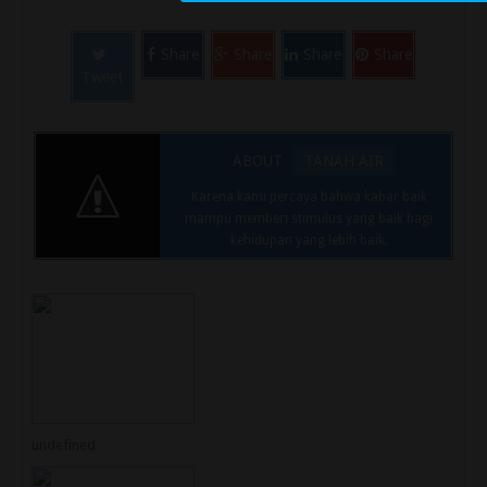
Share
Share
Share
Share
Tweet
ABOUT
TANAH AIR
Karena kami percaya bahwa kabar baik
mampu memberi stimulus yang baik bagi
kehidupan yang lebih baik.
undefined