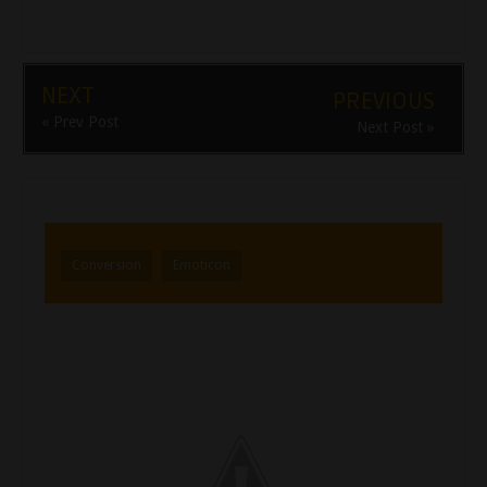
NEXT
PREVIOUS
« Prev Post
Next Post »
Conversion
Emoticon