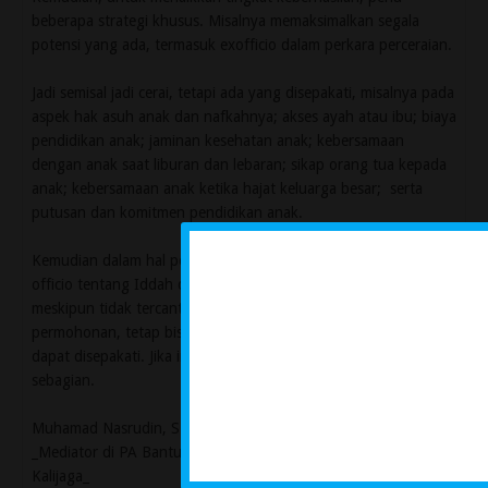
beberapa strategi khusus. Misalnya memaksimalkan segala
potensi yang ada, termasuk exofficio dalam perkara perceraian.
Jadi semisal jadi cerai, tetapi ada yang disepakati, misalnya pada
aspek hak asuh anak dan nafkahnya; akses ayah atau ibu; biaya
pendidikan anak; jaminan kesehatan anak; kebersamaan
dengan anak saat liburan dan lebaran; sikap orang tua kepada
anak; kebersamaan anak ketika hajat keluarga besar; serta
putusan dan komitmen pendidikan anak.
Kemudian dalam hal perkara cerai talak, ada tambahan ex
officio tentang Iddah dan nafkah lampau. Nah, hal-hal ini
meskipun tidak tercantum dalam surat gugatan atau
permohonan, tetap bisa dibahas dalam forum mediator dan
dapat disepakati. Jika ini disepakati, maka bisa disebut berhasil
sebagian.
Muhamad Nasrudin, SHI, MH
_Mediator di PA Bantul, Mahasiswa Doktoral UIN Sunan
Kalijaga_